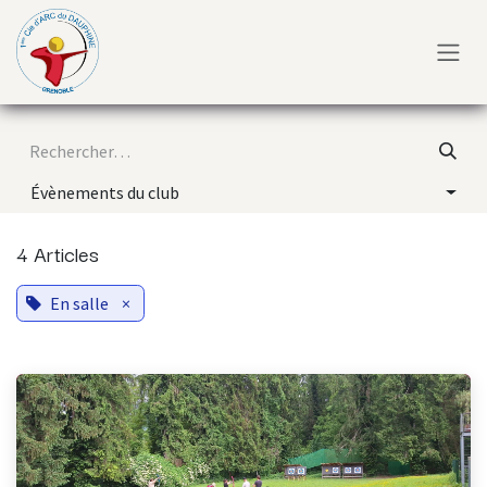
Se rendre au contenu
Évènements du club
4 Articles
En salle
×