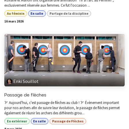
Roxane et Marion ont organisé une animation "Tir à l'arc au Féminin",
exclusivement réservée aux femmes. Ce fut l'occasion ...
Au féminin
En salle
Partage de la discipline
16 mars 2026
Enki Souillot
Passage de flèches
🏹 Aujourd'hui, c'est passage de flèches au club ! 🏹 Évènement important
pour nos archers afin de suivre leur évolution, le passage de flèches permet
également de réunir les archers des différents grou...
En extérieur
En salle
Passage de Flèches