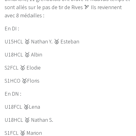
sont allés sur le pas de tir de Rives 🏹 Ils reviennent
avec 8 médailles :
En DI :
U15HCL 🥇 Nathan Y. 🥈 Esteban
U18HCL 🥇 Albin
S2FCL 🥇 Elodie
S1HCO 🥇Floris
En DN :
U18FCL 🥉Lena
U18HCL 🥇 Nathan S.
S1FCL 🥈 Marion