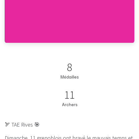
8
Médailles
11
Archers
🏹 TAE Rives 🎯
Dimanche, 11 grenoblois ont bravé le mauvais temps et